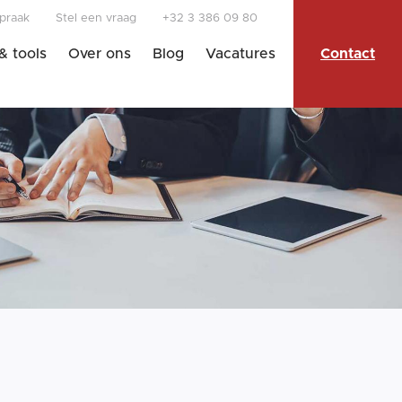
praak
Stel een vraag
+32 3 386 09 80
 & tools
Over ons
Blog
Vacatures
Contact