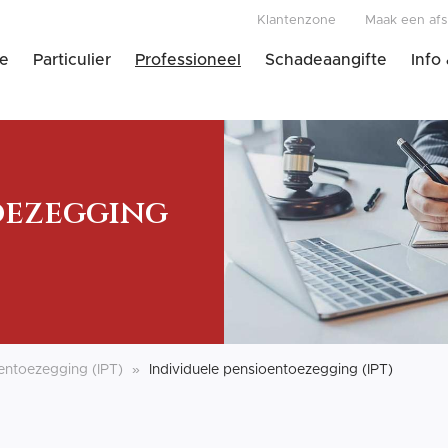
Klantenzone
Maak een afs
e
Particulier
Professioneel
Schadeaangifte
Info
oezegging
oentoezegging (IPT)
Individuele pensioentoezegging (IPT)