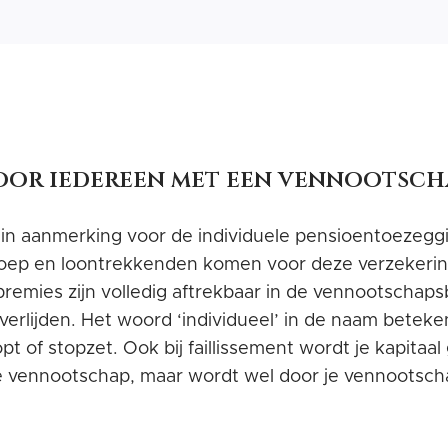
oor iedereen met een vennootsch
n aanmerking voor de individuele pensioentoezegging,
roep en loontrekkenden komen voor deze verzekering
emies zijn volledig aftrekbaar in de vennootschapsb
lijden. Het woord ‘individueel’ in de naam betekent 
opt of stopzet. Ook bij faillissement wordt je kapita
n je vennootschap, maar wordt wel door je vennootsch