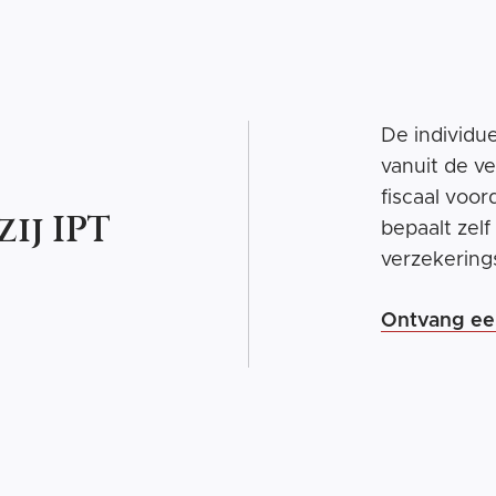
De individu
vanuit de v
fiscaal voor
ij IPT
bepaalt zelf
verzekering
Ontvang ee