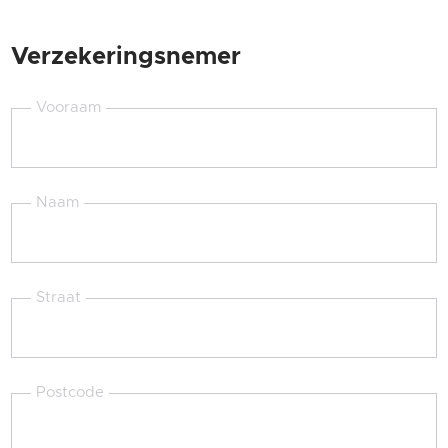
Verzekeringsnemer
Vooraam
Naam
Straat
Postcode