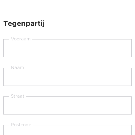
Tegenpartij
Vooraam
Naam
Straat
Postcode